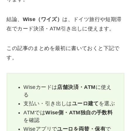
結論、
Wise（ワイズ）
は、ドイツ旅行や短期滞
在でカード決済・ATM引き出しに使えます。
この記事のまとめを最初に書いておくと下記で
す。
Wiseカードは
店舗決済・ATM
に使え
る
支払い・引き出しは
ユーロ建て
を選ぶ
ATMでは
Wise側・ATM独自の手数料
を確認
Wiseアプリで
ユーロを両替・保有
で