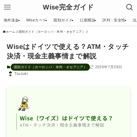
Wise完全ガイド
海外送金
Wiseカード
国別ガイド
口座開設
評判・安全性
法
ホーム
国別ガイド（ヨーロッパ・米州・オセアニア）
Wiseはドイツで使える？ATM・タッチ
決済・現金主義事情まで解説
2026年7月29日
国別ガイド（ヨーロッパ・米州・オセアニア）
Tsuzuki