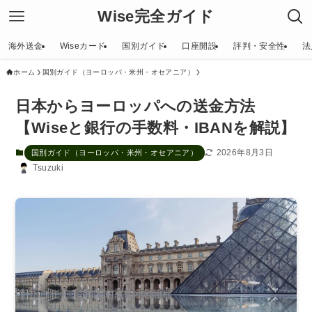
Wise完全ガイド
海外送金
Wiseカード
国別ガイド
口座開設
評判・安全性
法
ホーム
国別ガイド（ヨーロッパ・米州・オセアニア）
日本からヨーロッパへの送金方法
【Wiseと銀行の手数料・IBANを解説】
2026年8月3日
国別ガイド（ヨーロッパ・米州・オセアニア）
Tsuzuki