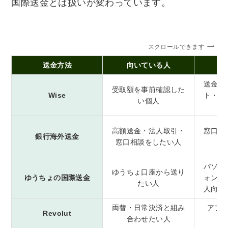
国際送金とは扱いが変わっています。
スクロールできます
送金方法
向いている人
送金前
受取額を事前確認した
Wise
ト・受
い個人
高額送金・法人取引・
窓口サ
銀行海外送金
窓口相談をしたい人
パソコ
ゆうちょ口座から送り
ゆうちょの国際送金
ォンか
たい人
人向け
両替・日常決済と組み
アプ
Revolut
合わせたい人