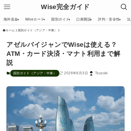
Wise完全ガイド
海外送金
Wiseカード
国別ガイド
口座開設
評判・安全性
法
ホーム
国別ガイド（アジア・中東）
アゼルバイジャンでWiseは使える？
ATM・カード決済・マナト利用まで解
説
2026年8月3日
Tsuzuki
国別ガイド（アジア・中東）