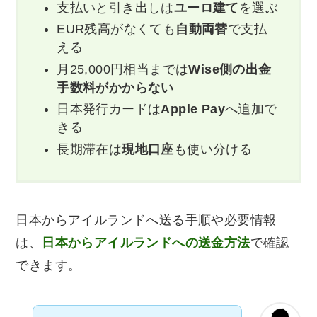
支払いと引き出しは
ユーロ建て
を選ぶ
EUR残高がなくても
自動両替
で支払
える
月25,000円相当までは
Wise側の出金
手数料がかからない
日本発行カードは
Apple Pay
へ追加で
きる
長期滞在は
現地口座
も使い分ける
日本からアイルランドへ送る手順や必要情報
は、
日本からアイルランドへの送金方法
で確認
できます。