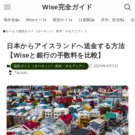
Wise完全ガイド
海外送金
Wiseカード
国別ガイド
口座開設
評判・安全性
法
ホーム
国別ガイド（ヨーロッパ・米州・オセアニア）
日本からアイスランドへ送金する方法
【Wiseと銀行の手数料を比較】
2026年8月3日
国別ガイド（ヨーロッパ・米州・オセアニア）
Tsuzuki