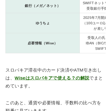
SWIFTネット
銀行（メガ／ネット）
受取銀行手数
2025年7月開
ゆうちょ
（100ユーロ以上
が差し引
受取人の氏名・
必要情報（Wise）
IBAN（BIC/
SWIFT
スロバキア滞在中のカード決済やATM引き出し
は、
Wiseはスロバキアで使える？の解説
でまと
めています。
このあと、通貨や必要情報、手数料の比べ方を
順番に見ていきます。