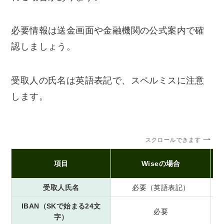
必要情報は送金画面や金融機関の公式案内で確
認しましょう。
受取人の氏名は英語表記で、スペルミスに注意
します。
スクロールできます
銀
項目
Wiseの場合
受取人氏名
必要（英語表記）
IBAN（SKで始まる24文
必要
字）