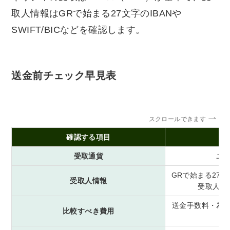
取人情報はGRで始まる27文字のIBANや
SWIFT/BICなどを確認します。
送金前チェック早見表
スクロールできます
確認する項目
受取通貨
ユー
GRで始まる27文字
受取人情報
受取人氏
送金手数料・為
比較すべき費用