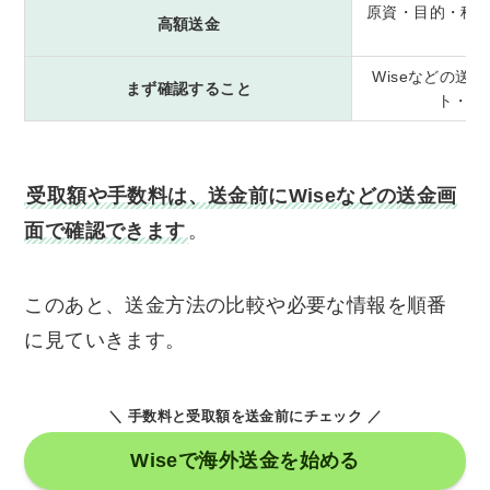
原資・目的・税
高額送金
Wiseなどの送
まず確認すること
ト・受
受取額や手数料は、送金前にWiseなどの送金画
面で確認できます
。
このあと、送金方法の比較や必要な情報を順番
に見ていきます。
＼ 手数料と受取額を送金前にチェック ／
Wiseで海外送金を始める