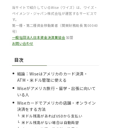
当サイトで紹介しているWise（ワイズ）は、ワイズ・
ペイメンツ・ジャパン株式会社が運営するサービスで
す。
第一種・第二種資金移動業者（関東財務局長 第00040
号）
一般社団法人日本資金決済業協会
加盟
お問い合わせ
目次
結論：Wiseはアメリカのカード決済・
ATM・米ドル管理に使える
Wiseがアメリカ旅行・留学・出張に向いて
いる人
Wiseカードでアメリカの店舗・オンライン
決済をする方法
米ドル残高があればUSDから支払い
米ドル残高がない場合は自動両替