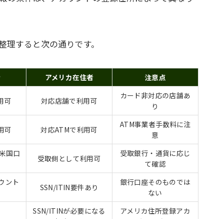
整理すると次の通りです。
者
アメリカ在住者
注意点
カード非対応の店舗あ
用可
対応店舗で利用可
り
ATM事業者手数料に注
用可
対応ATMで利用可
意
の米国口
受取銀行・通貨に応じ
受取側として利用可
可
て確認
カウント
銀行口座そのものでは
SSN/ITIN要件あり
可
ない
SSN/ITINが必要になる
アメリカ住所登録アカ