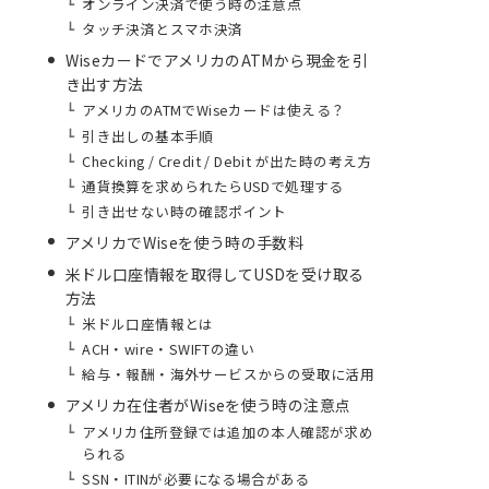
オンライン決済で使う時の注意点
タッチ決済とスマホ決済
WiseカードでアメリカのATMから現金を引
き出す方法
アメリカのATMでWiseカードは使える？
引き出しの基本手順
Checking / Credit / Debit が出た時の考え方
通貨換算を求められたらUSDで処理する
引き出せない時の確認ポイント
アメリカでWiseを使う時の手数料
米ドル口座情報を取得してUSDを受け取る
方法
米ドル口座情報とは
ACH・wire・SWIFTの違い
給与・報酬・海外サービスからの受取に活用
アメリカ在住者がWiseを使う時の注意点
アメリカ住所登録では追加の本人確認が求め
られる
SSN・ITINが必要になる場合がある