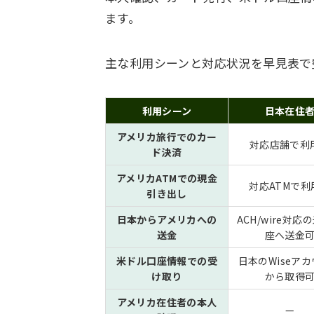
ます。
主な利用シーンと対応状況を早見表で
利用シーン
日本在住
アメリカ旅行でのカー
対応店舗で利
ド決済
アメリカATMでの現金
対応ATMで利
引き出し
日本からアメリカへの
ACH/wire対応
送金
座へ送金
米ドル口座情報での受
日本のWiseア
け取り
から取得
アメリカ在住者の本人
—