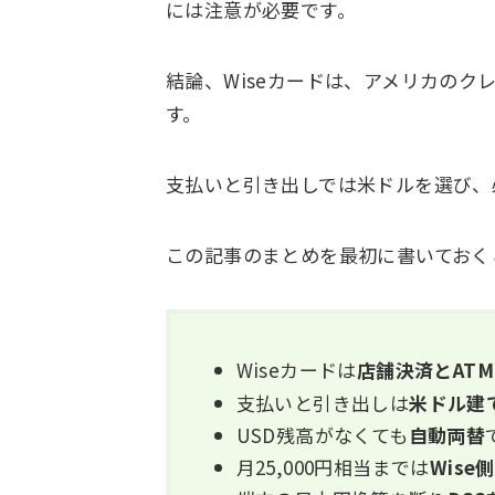
には注意が必要です。
結論、Wiseカードは、アメリカのク
す。
支払いと引き出しでは米ドルを選び、
この記事のまとめを最初に書いておく
Wiseカードは
店舗決済とATM
支払いと引き出しは
米ドル建
USD残高がなくても
自動両替
月25,000円相当までは
Wis