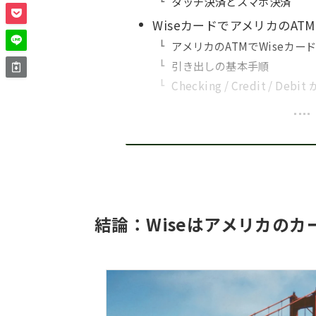
タッチ決済とスマホ決済
WiseカードでアメリカのA
アメリカのATMでWiseカー
引き出しの基本手順
Checking / Credit / D
結論：Wiseはアメリカのカ