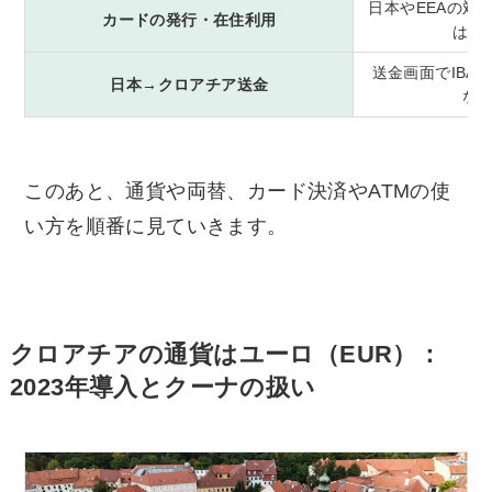
日本やEEAの対
カードの発行・在住利用
はW
送金画面でIBAN
日本→クロアチア送金
な
このあと、通貨や両替、カード決済やATMの使
い方を順番に見ていきます。
クロアチアの通貨はユーロ（EUR）：
2023年導入とクーナの扱い