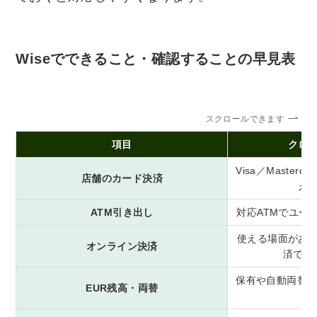
Wiseでできること・確認することの早見表
スクロールできます
項目
クロ
Visa／Maste
店舗のカード決済
え
ATM引き出し
対応ATMでユー
使える場面があ
オンライン決済
済でき
保有や自動両替の
EUR残高・両替