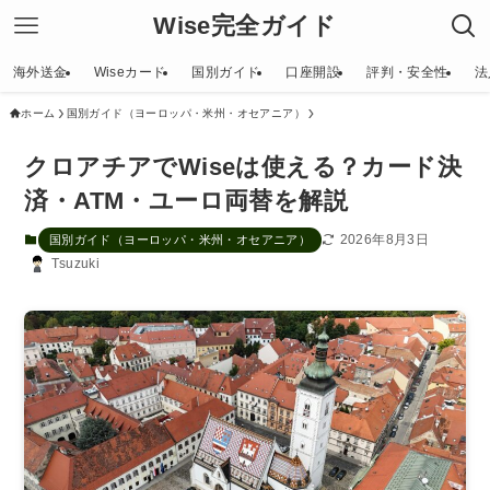
Wise完全ガイド
海外送金
Wiseカード
国別ガイド
口座開設
評判・安全性
法
ホーム
国別ガイド（ヨーロッパ・米州・オセアニア）
クロアチアでWiseは使える？カード決
済・ATM・ユーロ両替を解説
2026年8月3日
国別ガイド（ヨーロッパ・米州・オセアニア）
Tsuzuki