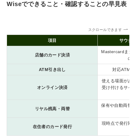
Wiseでできること・確認することの早見表
スクロールできます
項目
サウジ
Mastercard
店舗のカード決済
の
ATM引き出し
対応ATM
使える場面があ
オンライン決済
受け付けるサイ
保有や自動両替の
リヤル残高・両替
現時点で発行対
在住者のカード発行