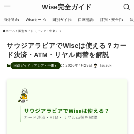
Wise完全ガイド
海外送金
Wiseカード
国別ガイド
口座開設
評判・安全性
法
ホーム
国別ガイド（アジア・中東）
サウジアラビアでWiseは使える？カー
ド決済・ATM・リヤル両替を解説
2026年7月29日
Tsuzuki
国別ガイド（アジア・中東）