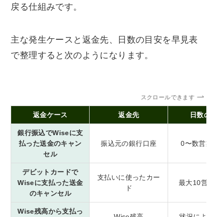
戻る仕組みです。
主な発生ケースと返金先、日数の目安を早見表
で整理すると次のようになります。
スクロールできます
返金ケース
返金先
日数の
銀行振込でWiseに支
払った送金のキャン
振込元の銀行口座
0〜数営業
セル
デビットカードで
支払いに使ったカー
Wiseに支払った送金
最大10営業
ド
のキャンセル
Wise残高から支払っ
Wise残高
状況により