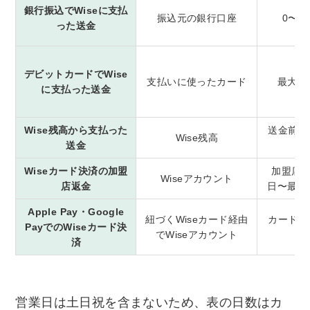
銀行振込でWiseに支払
振込元の銀行口座
0〜3
った送金
デビットカードでWise
支払いに使ったカード
最大1
に支払った送金
Wise残高から支払った
送金前な
Wise残高
送金
Wiseカード決済の加盟
加盟店処
Wiseアカウント
店返金
日〜最大
Apple Pay・Google
紐づくWiseカード経由
カード返
PayでのWiseカード決
でWiseアカウント
済
営業日は土日祝を含まないため、表の日数はカ