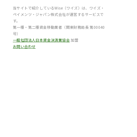
当サイトで紹介しているWise（ワイズ）は、ワイズ・
ペイメンツ・ジャパン株式会社が運営するサービスで
す。
第一種・第二種資金移動業者（関東財務局長 第00040
号）
一般社団法人日本資金決済業協会
加盟
お問い合わせ