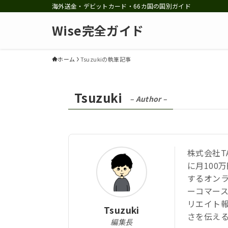
海外送金・デビットカード・66カ国の国別ガイド
Wise完全ガイド
ホーム
Tsuzukiの執筆記事
Tsuzuki
– Author –
株式会社TA
に月100
するオン
ーコマース
リエイト報
Tsuzuki
さを伝える
編集長