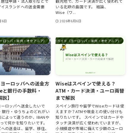
・居住申請・法人取引などで
観光地で、カード決済が広く使われて
アイスランドへの送金需要
いる北欧の島国です。 結論、
Wise（ワ...
月6日
2026年6月6日
ーロッパ・米州・オセアニア）
国別ガイド（ヨーロッパ・米州・オセアニア）
らヨーロッパへの送金方
Wiseはスペインで使える？
seと銀行の手数料・
ATM・カード決済・ユーロ両替
を解説】
まで解説
ヨーロッパへ送金したいで
スペイン旅行や留学でWiseカードは使
e・銀行・ゆうちょのどれがい
えますか？ATMや現金との使い分けも
によって違うのか、IBANや
知りたいです。 スペインではカードや
WIFTって何かを知りたいです。
タッチ決済が広く使われていますが、
パへの送金は、留学、移住、
小規模店や市場に備えて少額のユーロ