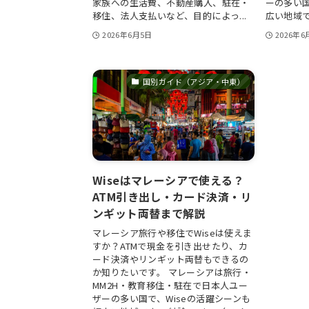
家族への生活費、不動産購入、駐在・
ーの多い国
移住、法人支払いなど、目的によっ...
広い地域です
2026年6月5日
2026年6
国別ガイド（アジア・中東）
Wiseはマレーシアで使える？
ATM引き出し・カード決済・リ
ンギット両替まで解説
マレーシア旅行や移住でWiseは使えま
すか？ATMで現金を引き出せたり、カ
ード決済やリンギット両替もできるの
か知りたいです。 マレーシアは旅行・
MM2H・教育移住・駐在で日本人ユー
ザーの多い国で、Wiseの活躍シーンも