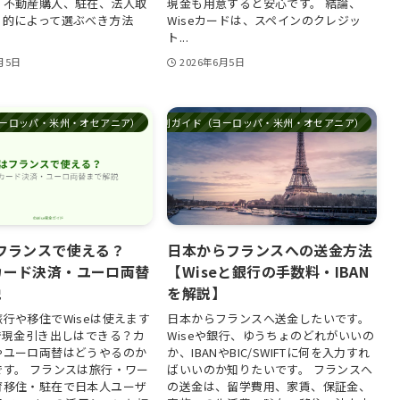
、不動産購入、駐在、法人取
現金も用意すると安心です。 結論、
目的によって選ぶべき方法
Wiseカードは、スペインのクレジッ
ト...
月5日
2026年6月5日
ーロッパ・米州・オセアニア）
国別ガイド（ヨーロッパ・米州・オセアニア）
はフランスで使える？
日本からフランスへの送金方法
カード決済・ユーロ両替
【Wiseと銀行の手数料・IBAN
説
を解説】
行や移住でWiseは使えます
日本からフランスへ送金したいです。
で現金引き出しはできる？カ
Wiseや銀行、ゆうちょのどれがいいの
やユーロ両替はどうやるのか
か、IBANやBIC/SWIFTに何を入力すれ
です。 フランスは旅行・ワー
ばいいのか知りたいです。 フランスへ
育移住・駐在で日本人ユーザ
の送金は、留学費用、家賃、保証金、