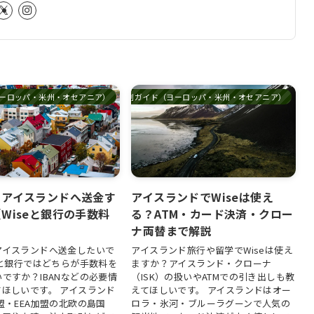
ーロッパ・米州・オセアニア）
国別ガイド（ヨーロッパ・米州・オセアニア）
らアイスランドへ送金す
アイスランドでWiseは使え
Wiseと銀行の手数料
る？ATM・カード決済・クロー
】
ナ両替まで解説
アイスランドへ送金したいで
アイスランド旅行や留学でWiseは使え
eと銀行ではどちらが手数料を
ますか？アイスランド・クローナ
ですか？IBANなどの必要情
（ISK）の扱いやATMでの引き出しも教
てほしいです。 アイスランド
えてほしいです。 アイスランドはオー
盟・EEA加盟の北欧の島国
ロラ・氷河・ブルーラグーンで人気の