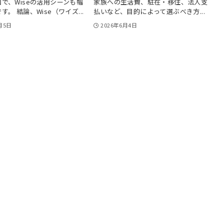
で、Wiseの活用シーンも幅
家族への生活費、駐在・移住、法人支
。 結論、Wise（ワイズ...
払いなど、目的によって選ぶべき方...
月5日
2026年6月4日