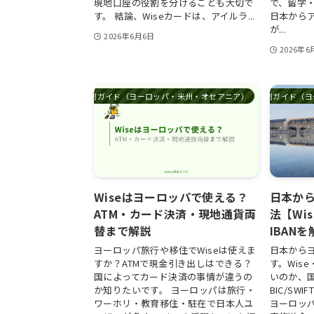
現地口座の役割を分けることも大切で
で、留学
す。 結論、Wiseカードは、アイルラ...
日本から
が...
2026年6月6日
2026年6
国別ガイド（ヨーロッパ・米州・オセアニア）
国別ガイド（ヨ
Wiseはヨーロッパで使える？
日本か
ATM・カード決済・現地通貨両
法【Wi
替まで解説
IBAN
ヨーロッパ旅行や移住でWiseは使えま
日本から
すか？ATMで現金引き出しはできる？
す。Wis
国によってカード決済の事情が違うの
いのか、国
か知りたいです。 ヨーロッパは旅行・
BIC/S
ワーホリ・教育移住・駐在で日本人ユ
ヨーロッ