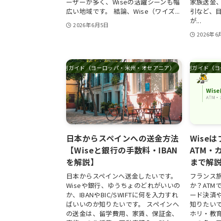
ーザーが多く、Wiseの活躍シーンも幅
家族送金
広い地域です。 結論、Wise（ワイズ...
引など、
が...
2026年6月5日
2026年6
国別ガイド（ヨーロッパ・米州・オセアニア）
国別ガイド（ヨ
日本からスペインへの送金方法
Wise
【Wiseと銀行の手数料・IBAN
ATM・
を解説】
まで解
日本からスペインへ送金したいです。
フランス旅
Wiseや銀行、ゆうちょのどれがいいの
か？ATM
か、IBANやBIC/SWIFTに何を入力すれ
ード決済
ばいいのか知りたいです。 スペインへ
知りたい
の送金は、留学費用、家賃、保証金、
ホリ・教