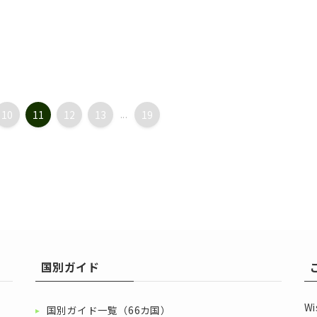
10
11
12
13
...
19
国別ガイド
W
国別ガイド一覧（66カ国）