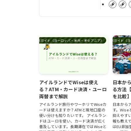
国別ガイド（ヨーロッパ・米州・オセアニア）
国別ガイド（ヨ
アイルランドでWiseは使え
日本か
る？ATM・カード決済・ユーロ
る方法【
両替まで解説
を比較
アイルランド旅行やワーホリでWiseカ
日本から
ードは使えますか？ATMと現地口座の
す。Wis
使い分けも知りたいです。 アイルラン
抑えやすい
ドはユーロを使い、カード決済が広く
報も教え
普及しています。長期滞在ではWiseと
はEU非加